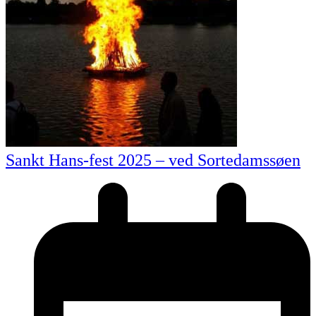
Sankt Hans-fest 2025 – ved Sortedamssøen